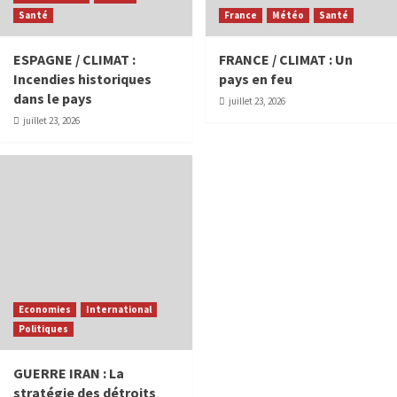
Santé
France
Météo
Santé
ESPAGNE / CLIMAT :
FRANCE / CLIMAT : Un
Incendies historiques
pays en feu
dans le pays
juillet 23, 2026
juillet 23, 2026
Economies
International
Politiques
GUERRE IRAN : La
stratégie des détroits