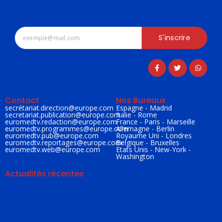
S'inscrire
Contact
Nos Bureaux
secrétariat.direction@
europe.com
Espagne - Madrid
secretariat.publication@
europe.com
Italie - Rome
euromedtv.redaction@
europe.com
France - Paris - Marseille
euromedtv.programmes@
europe.com
Allemagne - Berlin
euromedtv.pub@
europe.com
Royaume Uni - Londres
euromedtv.reportages@
europe.com
Belgique - Bruxelles
euromedtv.web@
europe.com
Etats Unis - New-York -
Washington
Actualités récentes
ESPAGNE / CLIMAT : Incendies historiques dans le pays
juillet 23, 2026