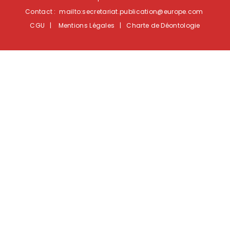
Contact :
mailto:secretariat.publication@europe.c
om
CGU | Mentions Légales | Charte de Déontologie