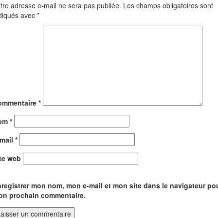
tre adresse e-mail ne sera pas publiée.
Les champs obligatoires sont
diqués avec
*
ommentaire
*
om
*
-mail
*
te web
registrer mon nom, mon e-mail et mon site dans le navigateur po
on prochain commentaire.