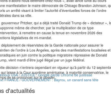
vons d’abord nous défendre chez nous », avait lancé lundi au cours
une manifestation le maire démocrate de Chicago Brandon Johnson, q
pris un arrêté visant à limiter l’autorité d’éventuelles forces de l’ordre
dérales dans sa ville.
 gouverneur Pritzker, qui a déjà traité Donald Trump de « dictateur », l
upçonne même de chercher, par la multiplication de ce type
intervention, à remettre en cause la tenue en novembre 2026 des
ections législatives de mi-mandat.
 déploiement de réservistes de la Garde nationale pour assurer le
intien de l’ordre à Los Angeles, après des manifestations localisées et
oradiques en juin contre la politique migratoire répressive de Donald
ump, vient mardi d’être jugé illégal par un juge fédéral.
tte décision n’entrera cependant en vigueur qu’à partir du 12 septemb
 qui laisse à la Cour suprême américaine, à majorité conservatrice, le
evious
USA / JUSTICE : Google garde Chrome de justesse
mps de se prononcer sur le dossier.
xt
FRANCE / GOUVERNEMENT : Bayrou, un canard sans tête
us d'actualités