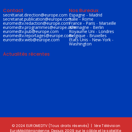
Contact
Nos Bureaux
secrétariat.direction@
europe.com
Espagne - Madrid
secretariat.publication@
europe.com
Italie - Rome
euromedtv.redaction@
europe.com
France - Paris - Marseille
euromedtv.programmes@
europe.com
Allemagne - Berlin
euromedtv.pub@
europe.com
Royaume Uni - Londres
euromedtv.reportages@
europe.com
Belgique - Bruxelles
euromedtv.web@
europe.com
Etats Unis - New-York -
Washington
Actualités récentes
ESPAGNE / CLIMAT : Incendies historiques dans le pays
juillet 23, 2026
FRANCE / CLIMAT : Un pays en feu
juillet 23, 2026
© 2024 EUROMEDTV (Tous droits réservés) | 1ère Télévision
EuroMéditérranéenne. Depuis 2009 sur le câble et le satellite