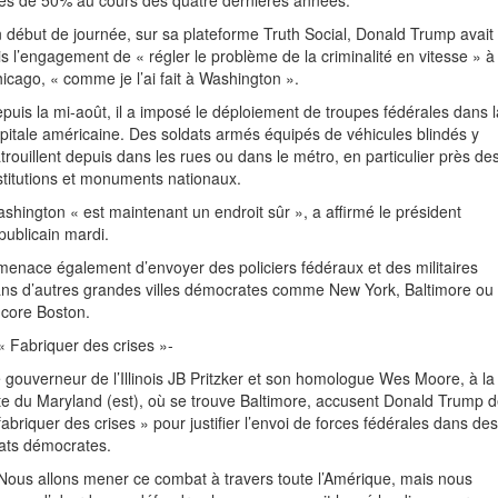
ès de 50% au cours des quatre dernières années.
 début de journée, sur sa plateforme Truth Social, Donald Trump avait
is l’engagement de « régler le problème de la criminalité en vitesse » à
icago, « comme je l’ai fait à Washington ».
puis la mi-août, il a imposé le déploiement de troupes fédérales dans l
pitale américaine. Des soldats armés équipés de véhicules blindés y
trouillent depuis dans les rues ou dans le métro, en particulier près de
stitutions et monuments nationaux.
shington « est maintenant un endroit sûr », a affirmé le président
publicain mardi.
 menace également d’envoyer des policiers fédéraux et des militaires
ns d’autres grandes villes démocrates comme New York, Baltimore ou
core Boston.
« Fabriquer des crises »-
 gouverneur de l’Illinois JB Pritzker et son homologue Wes Moore, à la
te du Maryland (est), où se trouve Baltimore, accusent Donald Trump 
fabriquer des crises » pour justifier l’envoi de forces fédérales dans des
ats démocrates.
Nous allons mener ce combat à travers toute l’Amérique, mais nous