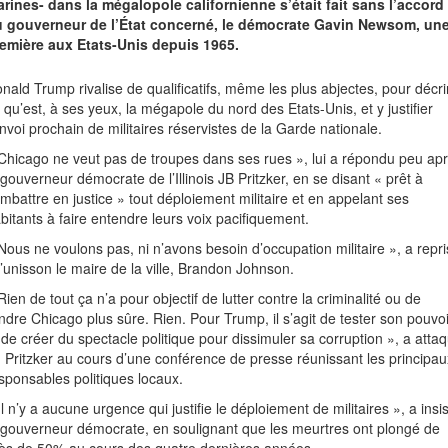
rines- dans la mégalopole californienne s’était fait sans l’accord
 gouverneur de l’État concerné, le démocrate Gavin Newsom, un
emière aux Etats-Unis depuis 1965.
nald Trump rivalise de qualificatifs, même les plus abjectes, pour décri
 qu’est, à ses yeux, la mégapole du nord des Etats-Unis, et y justifier
envoi prochain de militaires réservistes de la Garde nationale.
Chicago ne veut pas de troupes dans ses rues », lui a répondu peu ap
 gouverneur démocrate de l’Illinois JB Pritzker, en se disant « prêt à
mbattre en justice » tout déploiement militaire et en appelant ses
bitants à faire entendre leurs voix pacifiquement.
Nous ne voulons pas, ni n’avons besoin d’occupation militaire », a repri
l’unisson le maire de la ville, Brandon Johnson.
Rien de tout ça n’a pour objectif de lutter contre la criminalité ou de
ndre Chicago plus sûre. Rien. Pour Trump, il s’agit de tester son pouvoi
 de créer du spectacle politique pour dissimuler sa corruption », a atta
 Pritzker au cours d’une conférence de presse réunissant les principau
sponsables politiques locaux.
Il n’y a aucune urgence qui justifie le déploiement de militaires », a insi
 gouverneur démocrate, en soulignant que les meurtres ont plongé de