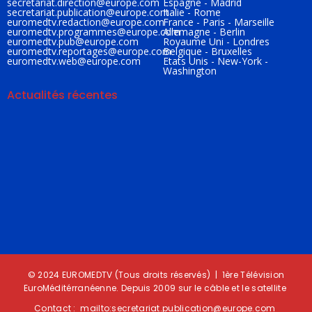
secrétariat.direction@
europe.com
Espagne - Madrid
secretariat.publication@
europe.com
Italie - Rome
euromedtv.redaction@
europe.com
France - Paris - Marseille
euromedtv.programmes@
europe.com
Allemagne - Berlin
euromedtv.pub@
europe.com
Royaume Uni - Londres
euromedtv.reportages@
europe.com
Belgique - Bruxelles
euromedtv.web@
europe.com
Etats Unis - New-York -
Washington
Actualités récentes
ESPAGNE / CLIMAT : Incendies historiques dans le pays
juillet 23, 2026
FRANCE / CLIMAT : Un pays en feu
juillet 23, 2026
© 2024 EUROMEDTV (Tous droits réservés) | 1ère Télévision
EuroMéditérranéenne. Depuis 2009 sur le câble et le satellite
Contact :
mailto:secretariat.publication@europe.c
om