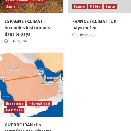
Santé
France
Météo
Santé
ESPAGNE / CLIMAT :
FRANCE / CLIMAT : Un
Incendies historiques
pays en feu
dans le pays
juillet 23, 2026
juillet 23, 2026
Economies
International
Politiques
GUERRE IRAN : La
stratégie des détroits