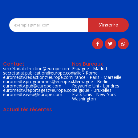
S'inscrire
Contact
Nos Bureaux
secrétariat.direction@
europe.com
Espagne - Madrid
secretariat.publication@
europe.com
Italie - Rome
euromedtv.redaction@
europe.com
France - Paris - Marseille
euromedtv.programmes@
europe.com
Allemagne - Berlin
euromedtv.pub@
europe.com
Royaume Uni - Londres
euromedtv.reportages@
europe.com
Belgique - Bruxelles
euromedtv.web@
europe.com
Etats Unis - New-York -
Washington
Actualités récentes