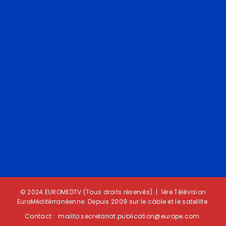
ESPAGNE / CLIMAT : Incendies historiques dans le pays
juillet 23, 2026
FRANCE / CLIMAT : Un pays en feu
juillet 23, 2026
© 2024 EUROMEDTV (Tous droits réservés) | 1ère Télévision
EuroMéditérranéenne. Depuis 2009 sur le câble et le satellite
Contact :
mailto:secretariat.publication@europe.c
om