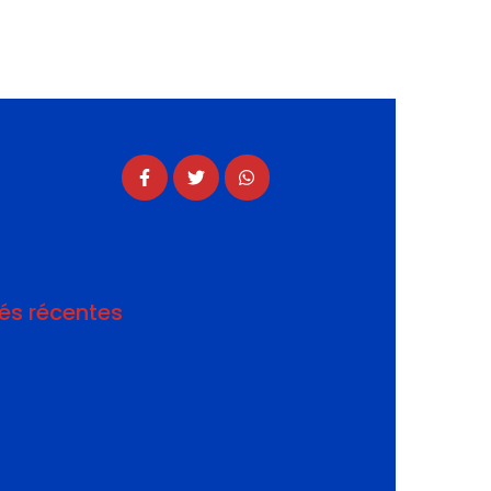
tés récentes
CLIMAT : Incendies historiques dans le pays
026
LIMAT : Un pays en feu
026