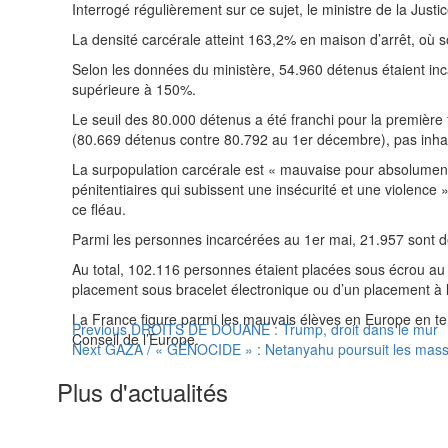
Interrogé régulièrement sur ce sujet, le ministre de la Just
La densité carcérale atteint 163,2% en maison d’arrêt, où
Selon les données du ministère, 54.960 détenus étaient in
supérieure à 150%.
Le seuil des 80.000 détenus a été franchi pour la première 
(80.669 détenus contre 80.792 au 1er décembre), pas inhabi
La surpopulation carcérale est « mauvaise pour absolument
pénitentiaires qui subissent une insécurité et une violenc
ce fléau.
Parmi les personnes incarcérées au 1er mai, 21.957 sont des
Au total, 102.116 personnes étaient placées sous écrou au
placement sous bracelet électronique ou d’un placement à l’
La France figure parmi les mauvais élèves en Europe en ter
Previous
DROITS DE DOUANE : Trump, droit dans le mur
Conseil de l’Europe.
Next
GAZA / « GÉNOCIDE » : Netanyahu poursuit les mas
Plus d'actualités