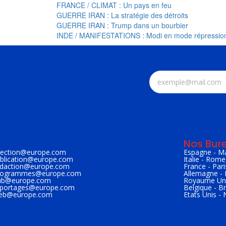
FRANCE / CLIMAT : Un pays en feu
GUERRE IRAN : La stratégie des détroits
GUERRE IRAN : Trump dans un bourbier
INDE / MANIFESTATIONS : Modi en mode répressio
Nos Bur
irection@
europe.com
Espagne - M
ublication@
europe.com
Italie - Rome
edaction@
europe.com
France - Pari
programmes@
europe.com
Allemagne - 
ub@
europe.com
Royaume Uni
eportages@
europe.com
Belgique - Br
web@
europe.com
Etats Unis -