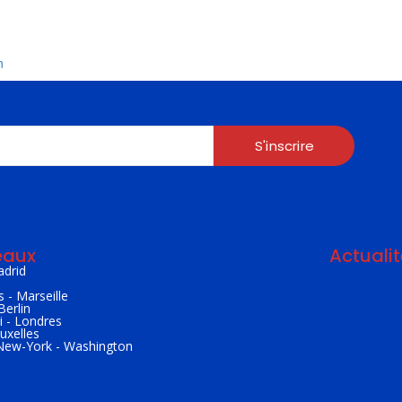
n
S'inscrire
eaux
Actuali
adrid
s - Marseille
ESPAGNE / 
Berlin
 - Londres
juillet 23, 2
uxelles
 New-York - Washington
FRANCE / C
juillet 23, 2