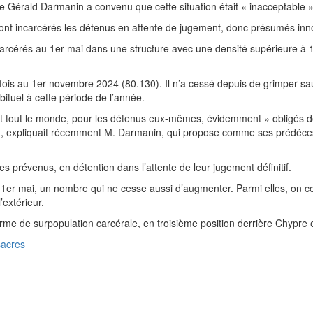
ice Gérald Darmanin a convenu que cette situation était « inacceptable »
 sont incarcérés les détenus en attente de jugement, donc présumés in
carcérés au 1er mai dans une structure avec une densité supérieure à
fois au 1er novembre 2024 (80.130). Il n’a cessé depuis de grimper sau
tuel à cette période de l’année.
 tout le monde, pour les détenus eux-mêmes, évidemment » obligés de 
e », expliquait récemment M. Darmanin, qui propose comme ses prédéces
 prévenus, en détention dans l’attente de leur jugement définitif.
 1er mai, un nombre qui ne cesse aussi d’augmenter. Parmi elles, on c
extérieur.
me de surpopulation carcérale, en troisième position derrière Chypre 
sacres